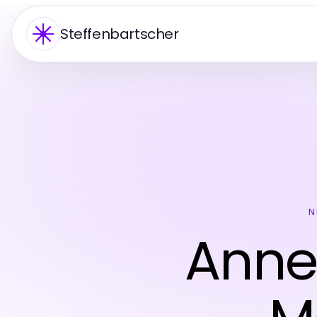
Steffenbartscher
N
Anne’