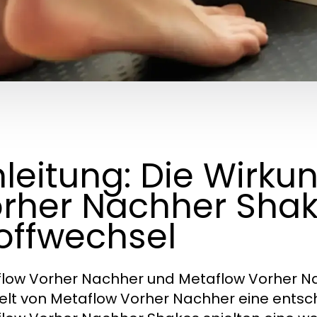
nleitung: Die Wirku
rher Nachher Shak
offwechsel
low Vorher Nachher und Metaflow Vorher Nac
elt von Metaflow Vorher Nachher eine ents