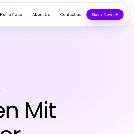
Home Page
About Us
Contact us
Blog / News
es
en Mit