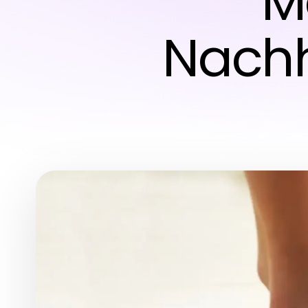
M
Nachh