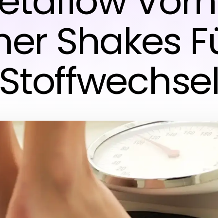
etaflow Vorh
er Shakes F
Stoffwechse