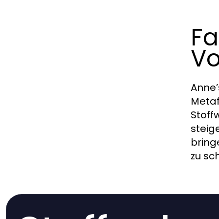
Fa
Vo
Anne’
Metaf
Stoff
steig
bring
zu sc