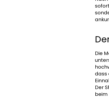
sofor
sonde
ankur
Der
Die M
unter
hochw
dass 
Einna
Der S
beim