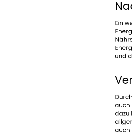
Na
Ein w
Energ
Nährs
Energ
und d
Ve
Durch
auch 
dazu 
allge
auch e