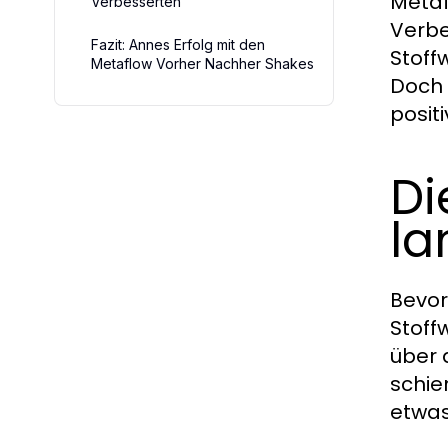
Metaf
Verbesserten
Verbe
Fazit: Annes Erfolg mit den
Stoff
Metaflow Vorher Nachher Shakes
Doch 
posit
Di
la
Bevor
Stoff
über 
schie
etwas