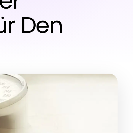
er
ür Den
l