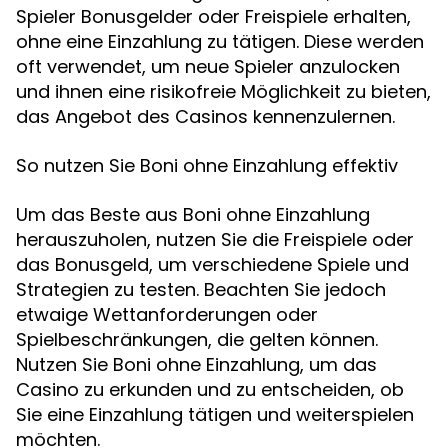
Spieler Bonusgelder oder Freispiele erhalten,
ohne eine Einzahlung zu tätigen. Diese werden
oft verwendet, um neue Spieler anzulocken
und ihnen eine risikofreie Möglichkeit zu bieten,
das Angebot des Casinos kennenzulernen.
So nutzen Sie Boni ohne Einzahlung effektiv
Um das Beste aus Boni ohne Einzahlung
herauszuholen, nutzen Sie die Freispiele oder
das Bonusgeld, um verschiedene Spiele und
Strategien zu testen. Beachten Sie jedoch
etwaige Wettanforderungen oder
Spielbeschränkungen, die gelten können.
Nutzen Sie Boni ohne Einzahlung, um das
Casino zu erkunden und zu entscheiden, ob
Sie eine Einzahlung tätigen und weiterspielen
möchten.