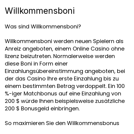
Willkommensboni
Was sind Willkommensboni?
Willkommensboni werden neuen Spielern als
Anreiz angeboten, einem Online Casino ohne
lizenz beizutreten. Normalerweise werden
diese Boni in Form einer
Einzahlungsübereinstimmung angeboten, bei
der das Casino Ihre erste Einzahlung bis zu
einem bestimmten Betrag verdoppelt. Ein 100
%-iger Matchbonus auf eine Einzahlung von
200 $ würde Ihnen beispielsweise zusätzliche
200 $ Bonusgeld einbringen.
So maximieren Sie den Willkommensbonus