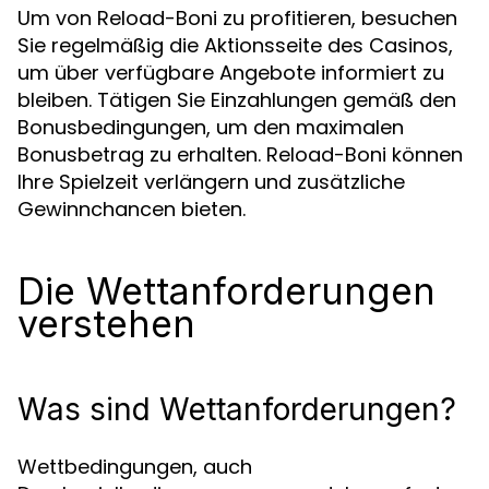
Um von Reload-Boni zu profitieren, besuchen
Sie regelmäßig die Aktionsseite des Casinos,
um über verfügbare Angebote informiert zu
bleiben. Tätigen Sie Einzahlungen gemäß den
Bonusbedingungen, um den maximalen
Bonusbetrag zu erhalten. Reload-Boni können
Ihre Spielzeit verlängern und zusätzliche
Gewinnchancen bieten.
Die Wettanforderungen
verstehen
Was sind Wettanforderungen?
Wettbedingungen, auch