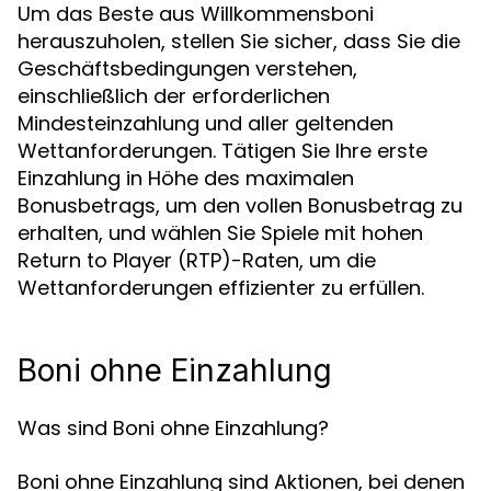
Um das Beste aus Willkommensboni
herauszuholen, stellen Sie sicher, dass Sie die
Geschäftsbedingungen verstehen,
einschließlich der erforderlichen
Mindesteinzahlung und aller geltenden
Wettanforderungen. Tätigen Sie Ihre erste
Einzahlung in Höhe des maximalen
Bonusbetrags, um den vollen Bonusbetrag zu
erhalten, und wählen Sie Spiele mit hohen
Return to Player (RTP)-Raten, um die
Wettanforderungen effizienter zu erfüllen.
Boni ohne Einzahlung
Was sind Boni ohne Einzahlung?
Boni ohne Einzahlung sind Aktionen, bei denen