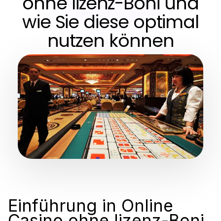
ohne lizenz-Boni und
wie Sie diese optimal
nutzen können
Einführung in Online
Casino ohne lizenz-Boni