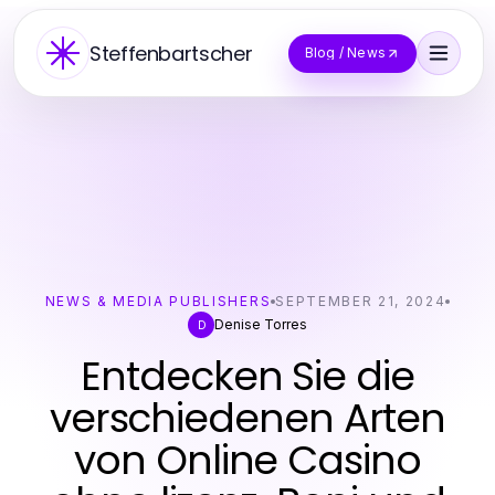
Steffenbartscher
Blog / News
NEWS & MEDIA PUBLISHERS
SEPTEMBER 21, 2024
Denise Torres
D
Entdecken Sie die
verschiedenen Arten
von Online Casino