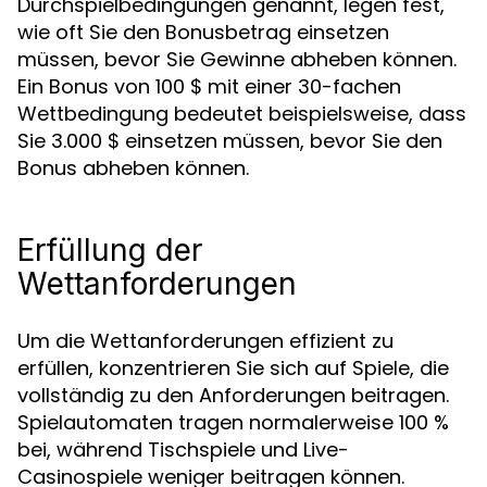
Durchspielbedingungen genannt, legen fest,
wie oft Sie den Bonusbetrag einsetzen
müssen, bevor Sie Gewinne abheben können.
Ein Bonus von 100 $ mit einer 30-fachen
Wettbedingung bedeutet beispielsweise, dass
Sie 3.000 $ einsetzen müssen, bevor Sie den
Bonus abheben können.
Erfüllung der
Wettanforderungen
Um die Wettanforderungen effizient zu
erfüllen, konzentrieren Sie sich auf Spiele, die
vollständig zu den Anforderungen beitragen.
Spielautomaten tragen normalerweise 100 %
bei, während Tischspiele und Live-
Casinospiele weniger beitragen können.