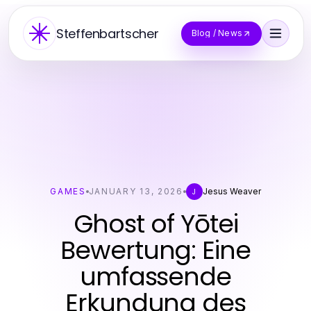
Steffenbartscher
Blog / News
GAMES
JANUARY 13, 2026
Jesus Weaver
J
Ghost of Yōtei
Bewertung: Eine
umfassende
Erkundung des