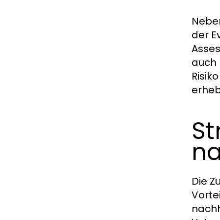
Neben
der E
Asses
auch 
Risik
erheb
St
na
Die Z
Vorte
nachh