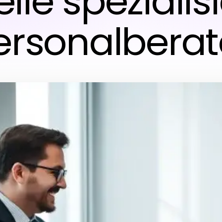
ile spezialis
ersonalberat