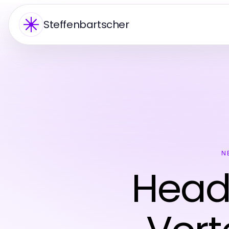
Steffenbartscher
N
Head