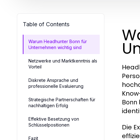
Table of Contents
Wa
Un
Warum Headhunter Bonn für
Unternehmen wichtig sind
Netzwerke und Marktkenntnis als
Headh
Vorteil
Perso
Diskrete Ansprache und
hochq
professionelle Evaluierung
Know-
Strategische Partnerschaften für
Bonn
nachhaltigen Erfolg
ident
Effektive Besetzung von
Schlüsselpositionen
Die E
effiz
Fazit