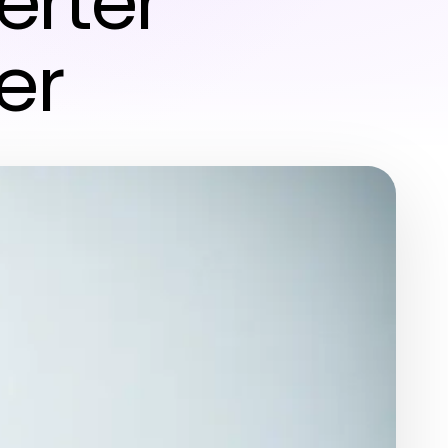
ierter
er