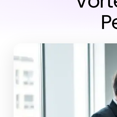
Vorte
P