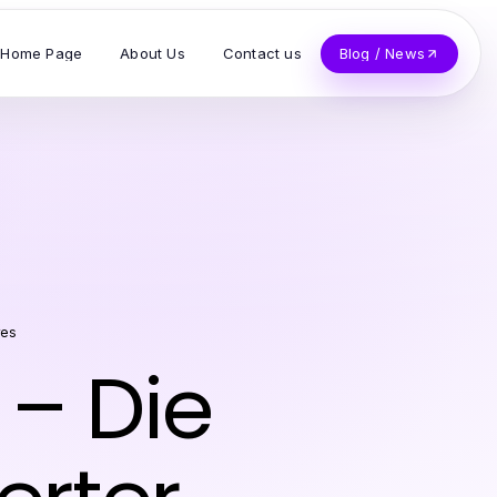
Home Page
About Us
Contact us
Blog / News
res
– Die