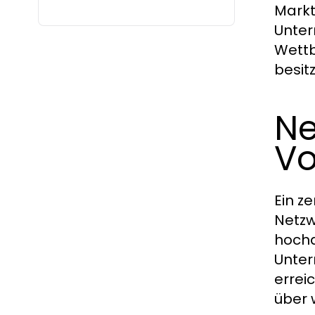
Markt
Unter
Wettb
besit
Ne
Vo
Ein z
Netzw
hochq
Unter
errei
über 