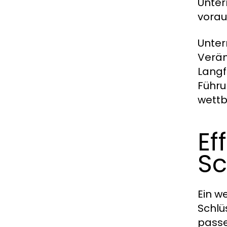
Unter
vorau
Unter
Verän
Langf
Führu
wettb
Ef
Sc
Ein w
Schlü
passe