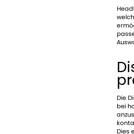
Headh
welch
ermög
passe
Auswa
Di
pr
Die D
bei h
anzus
konta
Dies 