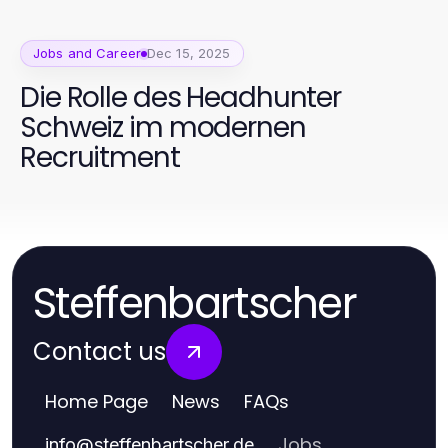
Jobs and Career
Dec 15, 2025
Die Rolle des Headhunter
Schweiz im modernen
Recruitment
Steffenbartscher
Contact us
Home Page
News
FAQs
Jobs
info
@
steffenbartscher.de