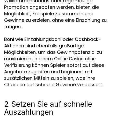
Willkommensbonus oder regelmäßige
Promotion angeboten werden, bieten die
Möglichkeit, Freispiele zu sammeln und
Gewinne zu erzielen, ohne eine Einzahlung zu
tätigen.
Boni wie Einzahlungsboni oder Cashback-
Aktionen sind ebenfalls großartige
Möglichkeiten, um das Gewinnpotenzial zu
maximieren. In einem
Online Casino ohne
können Spieler sofort auf diese
Verifizierung
Angebote zugreifen und beginnen, mit
zusätzlichen Mitteln zu spielen, was ihre
Chancen auf schnelle Gewinne verbessert.
2.
Setzen Sie auf schnelle
Auszahlungen