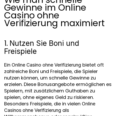
Gewinne im Online
Casino ohne
Verifizierung maximiert
1.
Nutzen Sie Boni und
Freispiele
Ein
bietet oft
Online Casino ohne Verifizierung
zahlreiche Boni und Freispiele, die Spieler
nutzen können, um schnelle Gewinne zu
erzielen. Diese Bonusangebote ermöglichen es
Spielern, mit zusätzlichem Guthaben zu
spielen, ohne eigenes Geld zu riskieren.
Besonders Freispiele, die in vielen
Online
als
Casinos ohne Verifizierung