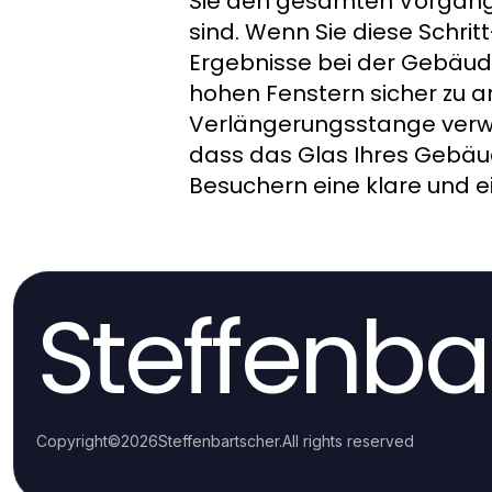
Sie den gesamten Vorgang,
sind. Wenn Sie diese Schrit
Ergebnisse bei der Gebäude
hohen Fenstern sicher zu ar
Verlängerungsstange verw
dass das Glas Ihres Gebä
Besuchern eine klare und e
Steffenba
Copyright
©
2026
Steffenbartscher
.
All rights reserved