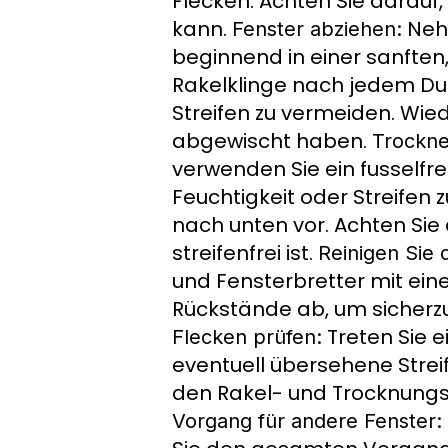
Flecken. Achten Sie darauf,
kann.
Nehm
Fenster abziehen:
beginnend in einer sanften
Rakelklinge nach jedem Du
Streifen zu vermeiden. Wie
abgewischt haben.
Trockne
verwenden Sie ein fusselfr
Feuchtigkeit oder Streifen 
nach unten vor. Achten Sie
streifenfrei ist.
Reinigen Sie
und Fensterbretter mit ei
Rückstände ab, um sicherzu
Treten Sie e
Flecken prüfen:
eventuell übersehene Strei
den Rakel- und Trocknungsvo
Vorgang für andere Fenster: