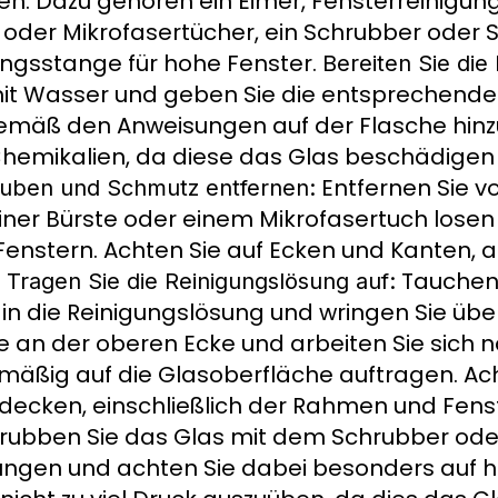
n. Dazu gehören ein Eimer, Fensterreinigung
er oder Mikrofasertücher, ein Schrubber od
ungsstange für hohe Fenster.
Bereiten Sie die
 mit Wasser und geben Sie die entsprechend
emäß den Anweisungen auf der Flasche hinz
hemikalien, da diese das Glas beschädigen 
Entfernen Sie v
auben und Schmutz entfernen:
iner Bürste oder einem Mikrofasertuch lose
enstern. Achten Sie auf Ecken und Kanten, 
.
Tauchen 
Tragen Sie die Reinigungslösung auf:
 die Reinigungslösung und wringen Sie übe
ie an der oberen Ecke und arbeiten Sie sich 
hmäßig auf die Glasoberfläche auftragen. Ach
ecken, einschließlich der Rahmen und Fens
rubben Sie das Glas mit dem Schrubber o
ungen und achten Sie dabei besonders auf 