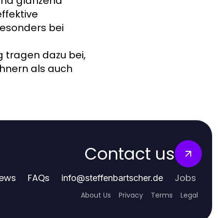
und glänzend
ffektive
besonders bei
tragen dazu bei,
hnern als auch
Contact us
ews
FAQs
Jobs
info
@
steffenbartscher.de
About Us
Privacy
Terms
Legal