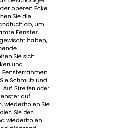
Glas beschädigen
 der oberen Ecke
hen Sie die
Handtuch ab, um
samte Fenster
gewischt haben,
ibende
iten Sie sich
cken und
ie Fensterrahmen
 Sie Schmutz und
d.
Auf Streifen oder
Fenster auf
, wiederholen Sie
olen Sie den
nd wiederholen