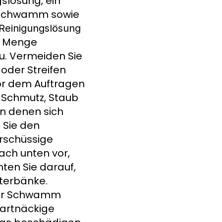
slösung, ein
er Schwamm sowie
 Reinigungslösung
e Menge
u. Vermeiden Sie
oder Streifen
or dem Auftragen
n Schmutz, Staub
an denen sich
Sie den
rschüssige
nach unten vor,
ten Sie darauf,
terbänke.
der Schwamm
hartnäckige