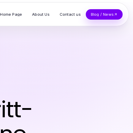
Home Page
About Us
Contact us
Blog / News
itt-