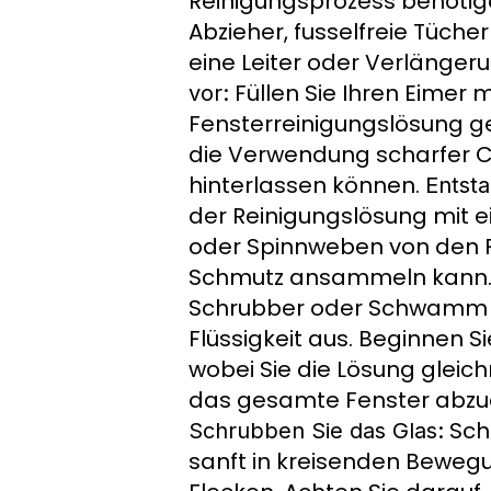
Reinigungsprozess benötige
Abzieher, fusselfreie Tüch
eine Leiter oder Verlänger
Füllen Sie Ihren Eimer
vor:
Fensterreinigungslösung g
die Verwendung scharfer C
hinterlassen können.
Entst
der Reinigungslösung mit e
oder Spinnweben von den F
Schmutz ansammeln kann
Schrubber oder Schwamm in
Flüssigkeit aus. Beginnen S
wobei Sie die Lösung gleic
das gesamte Fenster abzud
Sch
Schrubben Sie das Glas:
sanft in kreisenden Beweg