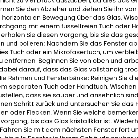
 nicht zu viel Druck auszuüben, da dies das 
en Sie den Abzieher und ziehen Sie ihn von
, horizontalen Bewegung über das Glas. Wisc
rchgang mit einem fusselfreien Tuch oder 
derholen Sie diesen Vorgang, bis Sie das ge
Nachdem Sie das Fenster ab
n und polieren:
eies Tuch oder ein Mikrofasertuch, um verble
zu entfernen. Beginnen Sie von oben und arbe
 dabei darauf, dass das Glas vollständig tro
Reinigen Sie d
 die Rahmen und Fensterbänke:
nem separaten Tuch oder Handtuch. Wischen
stellen, dass sie sauber und ansehnlich sin
inen Schritt zurück und untersuchen Sie das 
fen oder Flecken. Wenn Sie welche bemerken
rgang, bis das Glas kristallklar ist.
Wiederh
Fahren Sie mit dem nächsten Fenster fort u