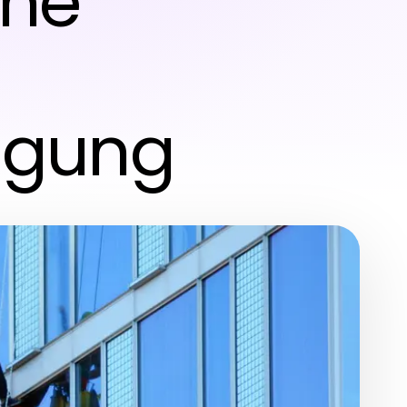
ine
igung