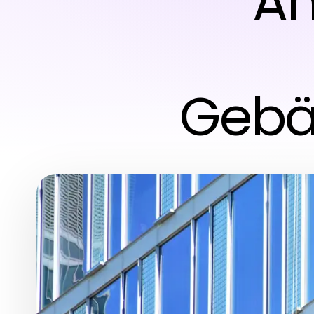
An
Gebä