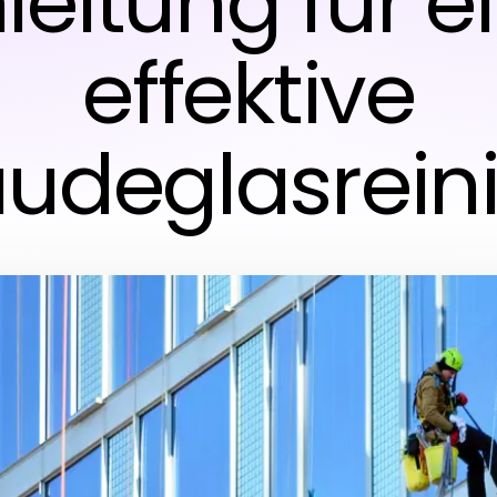
leitung für e
effektive
udeglasrein