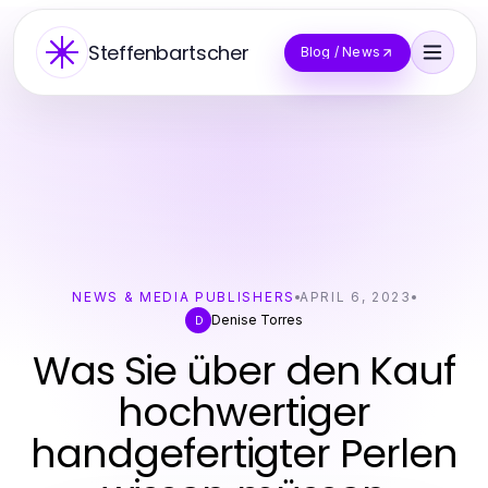
Steffenbartscher
Blog / News
NEWS & MEDIA PUBLISHERS
APRIL 6, 2023
Denise Torres
D
Was Sie über den Kauf
hochwertiger
handgefertigter Perlen