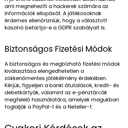
ami megnehezíti a hackerek számára az
információk ellopását. A játékosoknak
érdemes ellenőrizniük, hogy a választott
kaszinó betartja-e a GDPR szabályait is.
Biztonságos Fizetési Módok
A biztonságos és megbízható fizetési módok
kiválasztása elengedhetetlen a
zökkenőmentes játékélmény érdekében.
Kérjük, figyeljen a banki átutalások, kredit- és
debetkártyák, valamint az e-pénztárcák
megfelelő használatára, amelyek magukban
foglalják a PayPal-t és a Neteller-t.