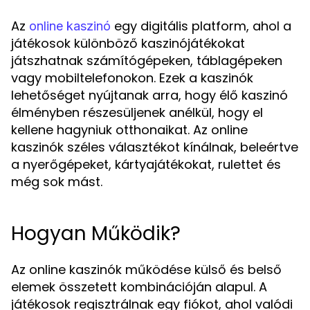
Az
egy digitális platform, ahol a
online kaszinó
játékosok különböző kaszinójátékokat
játszhatnak számítógépeken, táblagépeken
vagy mobiltelefonokon. Ezek a kaszinók
lehetőséget nyújtanak arra, hogy élő kaszinó
élményben részesüljenek anélkül, hogy el
kellene hagyniuk otthonaikat. Az online
kaszinók széles választékot kínálnak, beleértve
a nyerőgépeket, kártyajátékokat, rulettet és
még sok mást.
Hogyan Működik?
Az online kaszinók működése külső és belső
elemek összetett kombinációján alapul. A
játékosok regisztrálnak egy fiókot, ahol valódi