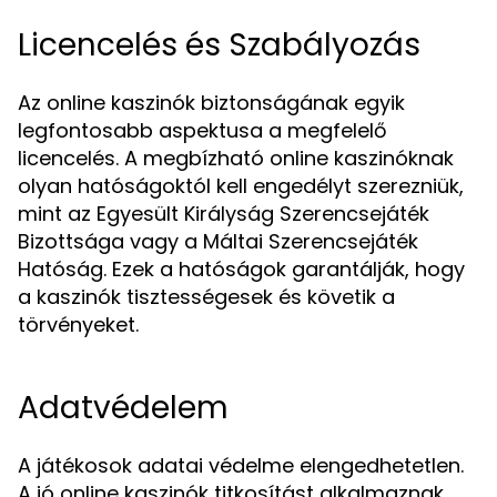
Licencelés és Szabályozás
Az online kaszinók biztonságának egyik
legfontosabb aspektusa a megfelelő
licencelés. A megbízható online kaszinóknak
olyan hatóságoktól kell engedélyt szerezniük,
mint az Egyesült Királyság Szerencsejáték
Bizottsága vagy a Máltai Szerencsejáték
Hatóság. Ezek a hatóságok garantálják, hogy
a kaszinók tisztességesek és követik a
törvényeket.
Adatvédelem
A játékosok adatai védelme elengedhetetlen.
A jó online kaszinók titkosítást alkalmaznak,