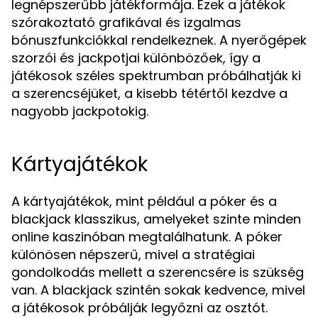
legnépszerűbb játékformája. Ezek a játékok
szórakoztató grafikával és izgalmas
bónuszfunkciókkal rendelkeznek. A nyerőgépek
szorzói és jackpotjai különbözőek, így a
játékosok széles spektrumban próbálhatják ki
a szerencséjüket, a kisebb tétértől kezdve a
nagyobb jackpotokig.
Kártyajátékok
A kártyajátékok, mint például a póker és a
blackjack klasszikus, amelyeket szinte minden
online kaszinóban megtalálhatunk. A póker
különösen népszerű, mivel a stratégiai
gondolkodás mellett a szerencsére is szükség
van. A blackjack szintén sokak kedvence, mivel
a játékosok próbálják legyőzni az osztót.