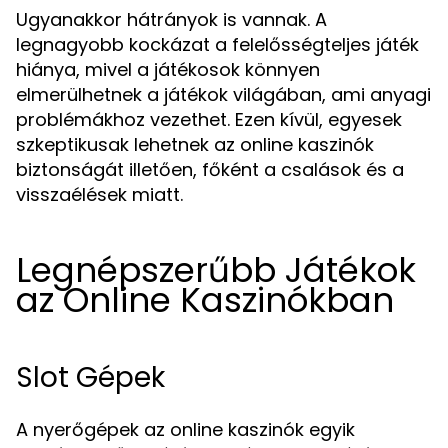
Ugyanakkor hátrányok is vannak. A
legnagyobb kockázat a felelősségteljes játék
hiánya, mivel a játékosok könnyen
elmerülhetnek a játékok világában, ami anyagi
problémákhoz vezethet. Ezen kívül, egyesek
szkeptikusak lehetnek az online kaszinók
biztonságát illetően, főként a csalások és a
visszaélések miatt.
Legnépszerűbb Játékok
az Online Kaszinókban
Slot Gépek
A nyerőgépek az online kaszinók egyik