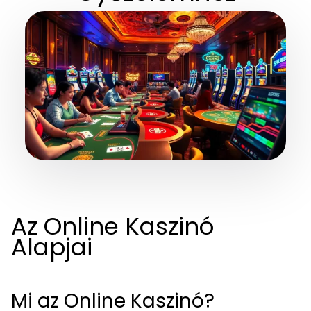
Az Online Kaszinó
Alapjai
Mi az Online Kaszinó?