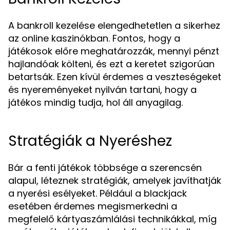
A bankroll kezelése elengedhetetlen a sikerhez
az online kaszinókban. Fontos, hogy a
játékosok előre meghatározzák, mennyi pénzt
hajlandóak költeni, és ezt a keretet szigorúan
betartsák. Ezen kívül érdemes a veszteségeket
és nyereményeket nyilván tartani, hogy a
játékos mindig tudja, hol áll anyagilag.
Stratégiák a Nyeréshez
Bár a fenti játékok többsége a szerencsén
alapul, léteznek stratégiák, amelyek javíthatják
a nyerési esélyeket. Például a blackjack
esetében érdemes megismerkedni a
megfelelő kártyaszámlálási technikákkal, míg